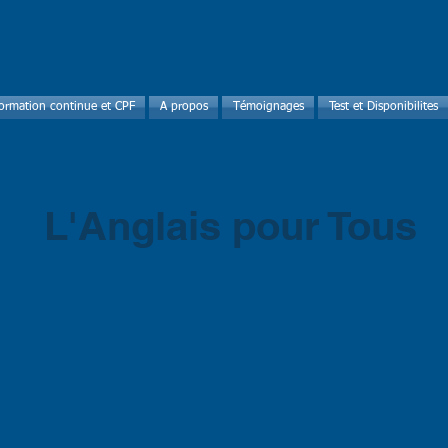
ormation continue et CPF
A propos
Témoignages
Test et Disponibilites
L'Anglais pour Tous