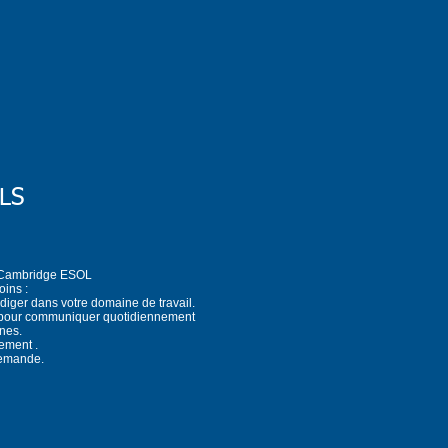
LS
 Cambridge ESOL
oins :
iger dans votre domaine de travail.
pour communiquer quotidiennement
nes.
ement .
 demande.